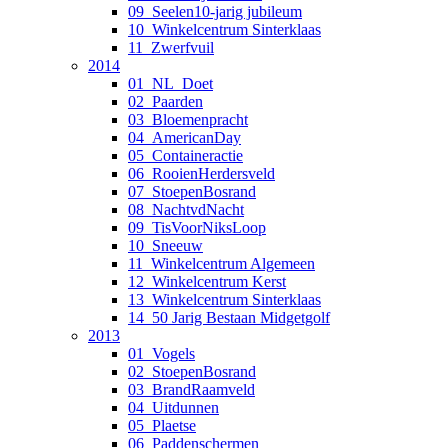
09_Seelen10-jarig jubileum
10_Winkelcentrum Sinterklaas
11_Zwerfvuil
2014
01_NL_Doet
02_Paarden
03_Bloemenpracht
04_AmericanDay
05_Containeractie
06_RooienHerdersveld
07_StoepenBosrand
08_NachtvdNacht
09_TisVoorNiksLoop
10_Sneeuw
11_Winkelcentrum Algemeen
12_Winkelcentrum Kerst
13_Winkelcentrum Sinterklaas
14_50 Jarig Bestaan Midgetgolf
2013
01_Vogels
02_StoepenBosrand
03_BrandRaamveld
04_Uitdunnen
05_Plaetse
06_Paddenschermen