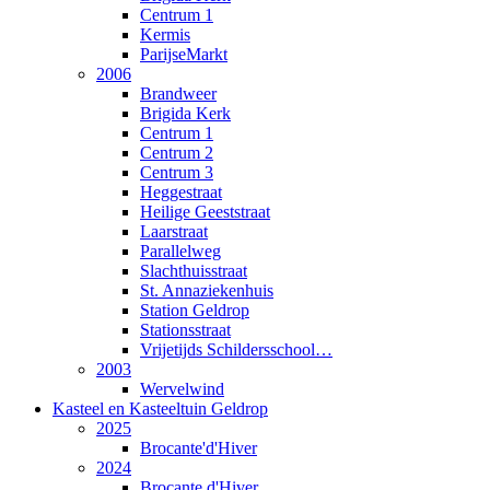
Centrum 1
Kermis
ParijseMarkt
2006
Brandweer
Brigida Kerk
Centrum 1
Centrum 2
Centrum 3
Heggestraat
Heilige Geeststraat
Laarstraat
Parallelweg
Slachthuisstraat
St. Annaziekenhuis
Station Geldrop
Stationsstraat
Vrijetijds Schildersschool…
2003
Wervelwind
Kasteel en Kasteeltuin Geldrop
2025
Brocante'd'Hiver
2024
Brocante d'Hiver