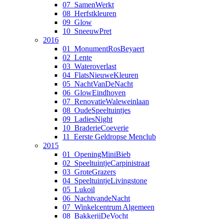
07_SamenWerkt
08_Herfstkleuren
09_Glow
10_SneeuwPret
2016
01_MonumentRosBeyaert
02_Lente
03_Wateroverlast
04_FlatsNieuweKleuren
05_NachtVanDeNacht
06_GlowEindhoven
07_RenovatieWaleweinlaan
08_OudeSpeeltuintjes
09_LadiesNight
10_BraderieCoeverie
11_Eerste Geldropse Menclub
2015
01_OpeningMiniBieb
02_SpeeltuintjeCarpinistraat
03_GroteGrazers
04_SpeeltuintjeLivingstone
05_Lukoil
06_NachtvandeNacht
07_Winkelcentrum Algemeen
08_BakkerijDeVocht