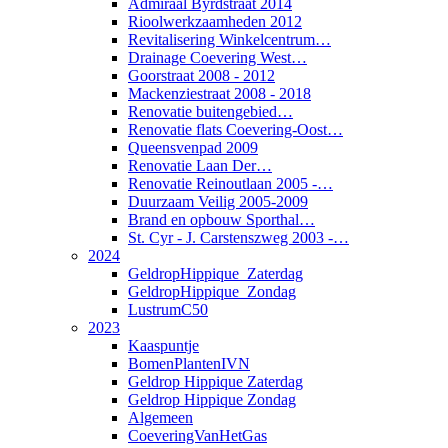
Admiraal Byrdstraat 2014
Rioolwerkzaamheden 2012
Revitalisering Winkelcentrum…
Drainage Coevering West…
Goorstraat 2008 - 2012
Mackenziestraat 2008 - 2018
Renovatie buitengebied…
Renovatie flats Coevering-Oost…
Queensvenpad 2009
Renovatie Laan Der…
Renovatie Reinoutlaan 2005 -…
Duurzaam Veilig 2005-2009
Brand en opbouw Sporthal…
St. Cyr - J. Carstenszweg 2003 -…
2024
GeldropHippique_Zaterdag
GeldropHippique_Zondag
LustrumC50
2023
Kaaspuntje
BomenPlantenIVN
Geldrop Hippique Zaterdag
Geldrop Hippique Zondag
Algemeen
CoeveringVanHetGas