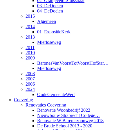
02_Oranjeveld-Sluisstraat
03_DeDoelen
04_DeDoelen
2015
Algemeen
2014
01_ExpositieKerk
2013
Mierloseweg
2011
2010
2009
BaronesVanVoorstTotVoorstHofStar…
Mierloseweg
2008
2007
2006
2024
OudeGemeenteWerf
Coevering
Renovaties Coevering
Renovatie Woonbedrijf 2022
Nieuwbouw Strabrecht College…
Renovatie W Barentszoonweg 2018
De Brede School 2013 - 2020