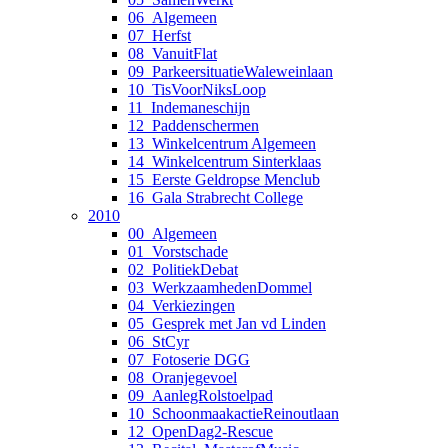
06_Algemeen
07_Herfst
08_VanuitFlat
09_ParkeersituatieWaleweinlaan
10_TisVoorNiksLoop
11_Indemaneschijn
12_Paddenschermen
13_Winkelcentrum Algemeen
14_Winkelcentrum Sinterklaas
15_Eerste Geldropse Menclub
16_Gala Strabrecht College
2010
00_Algemeen
01_Vorstschade
02_PolitiekDebat
03_WerkzaamhedenDommel
04_Verkiezingen
05_Gesprek met Jan vd Linden
06_StCyr
07_Fotoserie DGG
08_Oranjegevoel
09_AanlegRolstoelpad
10_SchoonmaakactieReinoutlaan
12_OpenDag2-Rescue