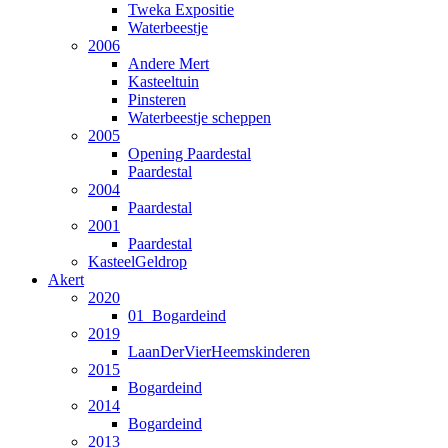
Tweka Expositie
Waterbeestje
2006
Andere Mert
Kasteeltuin
Pinsteren
Waterbeestje scheppen
2005
Opening Paardestal
Paardestal
2004
Paardestal
2001
Paardestal
KasteelGeldrop
Akert
2020
01_Bogardeind
2019
LaanDerVierHeemskinderen
2015
Bogardeind
2014
Bogardeind
2013