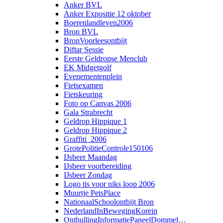
Anker BVL
Anker Expositie 12 oktober
Boerenlandleven2006
Bron BVL
BronVoorleesontbijt
Diftar Sessie
Eerste Geldropse Menclub
EK Midgetgolf
Evenementenplein
Fietsexamen
Fietskeuring
Foto op Canvas 2006
Gala Strabrecht
Geldrop Hippique 1
Geldrop Hippique 2
Graffiti_2006
GrotePolitieControle150106
IJsbeer Maandag
IJsbeer voorbereiding
IJsbeer Zondag
Logo tis voor niks loop 2006
Muurtje PetsPlace
NationaalSchoolontbijt Bron
NederlandInBewegingKorein
OnthullingInformatiePaneelDommel…