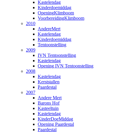
Kastelendag
Kinderdoemiddag
OpeningKlimboom
VoorbereidingKlimboom
2010
AndereMert
Kastelendag
Kinderdoemiddag
Tentoonstelling
2009
IVN Tentoonstelling
Kastelendag
Opening IVN Tentoonstelling
2008
Kastelendag
Kerststallen
Paardestal
2007
Andere Mert
Barons Hof
Kasteeltuin
Kastelendag
KinderDoeMiddag
Opening Paardestal
Paardestal