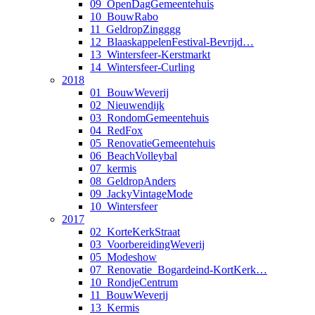
09_OpenDagGemeentehuis
10_BouwRabo
11_GeldropZingggg
12_BlaaskappelenFestival-Bevrijd…
13_Wintersfeer-Kerstmarkt
14_Wintersfeer-Curling
2018
01_BouwWeverij
02_Nieuwendijk
03_RondomGemeentehuis
04_RedFox
05_RenovatieGemeentehuis
06_BeachVolleybal
07_kermis
08_GeldropAnders
09_JackyVintageMode
10_Wintersfeer
2017
02_KorteKerkStraat
03_VoorbereidingWeverij
05_Modeshow
07_Renovatie_Bogardeind-KortKerk…
10_RondjeCentrum
11_BouwWeverij
13_Kermis