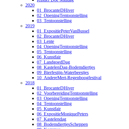
2020
01_BrocanteDHiver
02_OpeningTentoonstelling
03_Tentoonstelling
2019
01_ExpositiePeterVanBussel
02_BrocanteDHiver
03_Lente
04_OpeningTentoonstelling
05_Tentoonstelling
06_Kunstfair
07_LandgoedDag
08_KastelenDag-Bodemdiertjes
09_Bierfestijn-Waterbeestjes
10_AndereMert-Regenboogfestival
2018
01_BrocanteDHiver
02_VoorbereidingTentoonstelling
03_OpeningTentoonstelling
04_Tentoonstelling
05_Kunstfair
06_ExpositieMoniquePeters
07_Kastelendag
08_BodemdiertjesScheppen