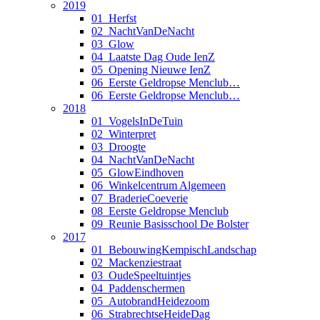
2019
01_Herfst
02_NachtVanDeNacht
03_Glow
04_Laatste Dag Oude IenZ
05_Opening Nieuwe IenZ
06_Eerste Geldropse Menclub…
06_Eerste Geldropse Menclub…
2018
01_VogelsInDeTuin
02_Winterpret
03_Droogte
04_NachtVanDeNacht
05_GlowEindhoven
06_Winkelcentrum Algemeen
07_BraderieCoeverie
08_Eerste Geldropse Menclub
09_Reunie Basisschool De Bolster
2017
01_BebouwingKempischLandschap
02_Mackenziestraat
03_OudeSpeeltuintjes
04_Paddenschermen
05_AutobrandHeidezoom
06_StrabrechtseHeideDag