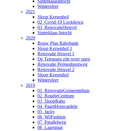
Sinterklaasintocht
Wintersfeer
2021
Sloop Kersenhof
02_Covid-19 Lockdown
03_RenovatieHeuvel
Sinterklaas Intocht
2020
Bouw Plan Rabobank
Sloop Kersenhof 1
Renovatie Heuvel 1
De Terrassen zijn weer open
Renovatie Peijnenburgweg
Renovatie Heuvel 2
Sloop Kersenhof
Wintersfeer
2019
01_RenovatieGemeentehuis
02_RondjeCentrum
03_SloopRabo
04_PaardHorecaplein
05_Jacky
06_WijFashion
07_Parallelweg
08_Laarstraat