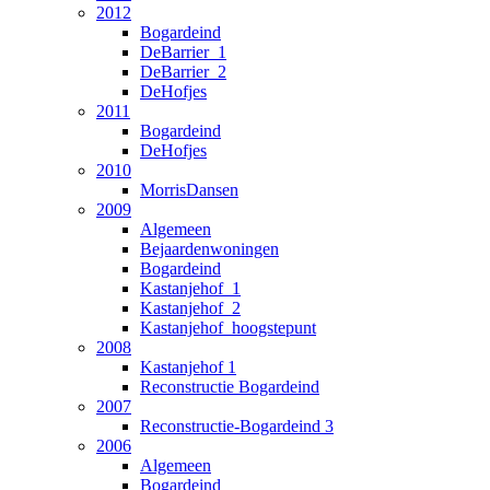
2012
Bogardeind
DeBarrier_1
DeBarrier_2
DeHofjes
2011
Bogardeind
DeHofjes
2010
MorrisDansen
2009
Algemeen
Bejaardenwoningen
Bogardeind
Kastanjehof_1
Kastanjehof_2
Kastanjehof_hoogstepunt
2008
Kastanjehof 1
Reconstructie Bogardeind
2007
Reconstructie-Bogardeind 3
2006
Algemeen
Bogardeind