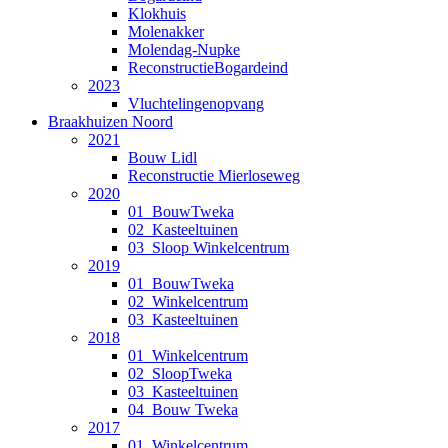
Klokhuis
Molenakker
Molendag-Nupke
ReconstructieBogardeind
2023
Vluchtelingenopvang
Braakhuizen Noord
2021
Bouw Lidl
Reconstructie Mierloseweg
2020
01_BouwTweka
02_Kasteeltuinen
03_Sloop Winkelcentrum
2019
01_BouwTweka
02_Winkelcentrum
03_Kasteeltuinen
2018
01_Winkelcentrum
02_SloopTweka
03_Kasteeltuinen
04_Bouw Tweka
2017
01_Winkelcentrum