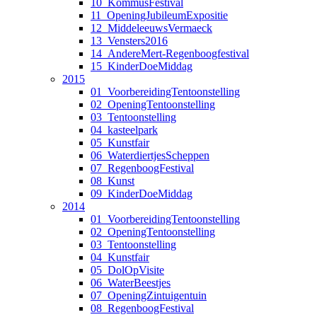
10_KommusFestival
11_OpeningJubileumExpositie
12_MiddeleeuwsVermaeck
13_Vensters2016
14_AndereMert-Regenboogfestival
15_KinderDoeMiddag
2015
01_VoorbereidingTentoonstelling
02_OpeningTentoonstelling
03_Tentoonstelling
04_kasteelpark
05_Kunstfair
06_WaterdiertjesScheppen
07_RegenboogFestival
08_Kunst
09_KinderDoeMiddag
2014
01_VoorbereidingTentoonstelling
02_OpeningTentoonstelling
03_Tentoonstelling
04_Kunstfair
05_DolOpVisite
06_WaterBeestjes
07_OpeningZintuigentuin
08_RegenboogFestival