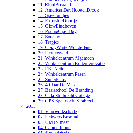
11_RioolBosrand
12_AmericanDayHoogenDroog
13_Speeltuintjes
14_ExpositieDoortje
15_GlowEindhoven
16_PrahnaOpenDag
17_Sneeuw
18_Trapjes
19_CrazyWinterWonderland
20_Herdersveld
21_Winkelcentrum Algemeen
22_Winkelcentrum Buitenrenovatie
23_EK_Actie
24_Winkelcentrum Pasen
25_Sinterklaas
26_40 Jaar De Mast
27_Basisschool De Branding
28_Gala Strabrecht College
29_GPS Speurtocht Strabrecht…
2011
01_Vuurwerkschade
02_HekwerkBosrand
03_UMTS-mast
04_Camperbrand
05_SamenWerkt