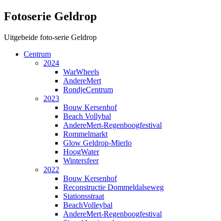
Fotoserie Geldrop
Uitgebeide foto-serie Geldrop
Centrum
2024
WarWheels
AndereMert
RondjeCentrum
2023
Bouw Kersenhof
Beach Vollybal
AndereMert-Regenboogfestival
Rommelmarkt
Glow Geldrop-Mierlo
HoogWater
Wintersfeer
2022
Bouw Kersenhof
Reconstructie Dommeldalseweg
Stationsstraat
BeachVolleybal
AndereMert-Regenboogfestival