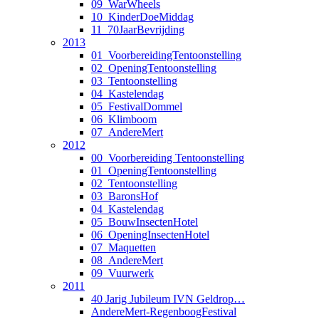
09_WarWheels
10_KinderDoeMiddag
11_70JaarBevrijding
2013
01_VoorbereidingTentoonstelling
02_OpeningTentoonstelling
03_Tentoonstelling
04_Kastelendag
05_FestivalDommel
06_Klimboom
07_AndereMert
2012
00_Voorbereiding Tentoonstelling
01_OpeningTentoonstelling
02_Tentoonstelling
03_BaronsHof
04_Kastelendag
05_BouwInsectenHotel
06_OpeningInsectenHotel
07_Maquetten
08_AndereMert
09_Vuurwerk
2011
40 Jarig Jubileum IVN Geldrop…
AndereMert-RegenboogFestival