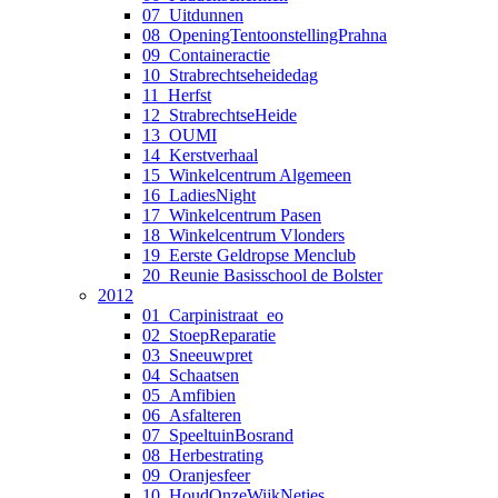
07_Uitdunnen
08_OpeningTentoonstellingPrahna
09_Containeractie
10_Strabrechtseheidedag
11_Herfst
12_StrabrechtseHeide
13_OUMI
14_Kerstverhaal
15_Winkelcentrum Algemeen
16_LadiesNight
17_Winkelcentrum Pasen
18_Winkelcentrum Vlonders
19_Eerste Geldropse Menclub
20_Reunie Basisschool de Bolster
2012
01_Carpinistraat_eo
02_StoepReparatie
03_Sneeuwpret
04_Schaatsen
05_Amfibien
06_Asfalteren
07_SpeeltuinBosrand
08_Herbestrating
09_Oranjesfeer
10_HoudOnzeWijkNetjes