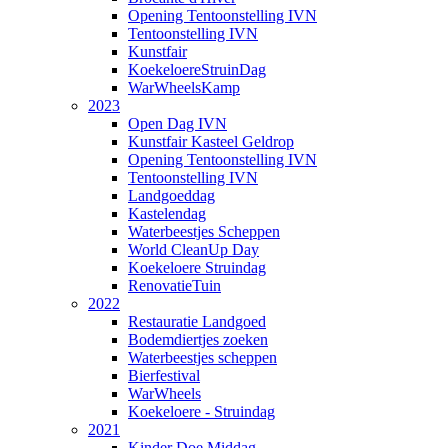
Opening Tentoonstelling IVN
Tentoonstelling IVN
Kunstfair
KoekeloereStruinDag
WarWheelsKamp
2023
Open Dag IVN
Kunstfair Kasteel Geldrop
Opening Tentoonstelling IVN
Tentoonstelling IVN
Landgoeddag
Kastelendag
Waterbeestjes Scheppen
World CleanUp Day
Koekeloere Struindag
RenovatieTuin
2022
Restauratie Landgoed
Bodemdiertjes zoeken
Waterbeestjes scheppen
Bierfestival
WarWheels
Koekeloere - Struindag
2021
Kinder Doe Middag