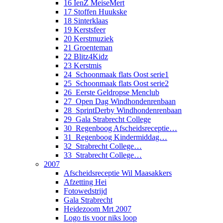
16 IenZ MeiseMert
17 Stoffen Huukske
18 Sinterklaas
19 Kerstsfeer
20 Kerstmuziek
21 Groenteman
22 Blitz4Kidz
23 Kerstmis
24_Schoonmaak flats Oost serie1
25_Schoonmaak flats Oost serie2
26_Eerste Geldropse Menclub
27_Open Dag Windhondenrenbaan
28_SprintDerby Windhondenrenbaan
29_Gala Strabrecht College
30_Regenboog Afscheidsreceptie…
31_Regenboog Kindermiddag…
32_Strabrecht College…
33_Strabrecht College…
2007
Afscheidsreceptie Wil Maasakkers
Afzetting Hei
Fotowedstrijd
Gala Strabrecht
Heidezoom Mrt 2007
Logo tis voor niks loop