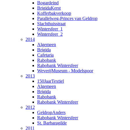
Bogardeind
BrigidaKerst
Kofferbakverkoop
Parallelweg-Princes van Geldrop
Slachthuisstraat
Wintersfeer_1
Wintersfeer_2
2014
Algemeen
Brigida
Cafetaria
Rabobank
Rabobank Wintersfeer
WeverijMuseum - Modelspoor
2013
150JaarTextiel
Algemeen
Brigida
Rabobank
Rabobank Wintersfeer
2012
GeldropAnders
Rabobank Wintersfeer
St. Barbaragilde
2011