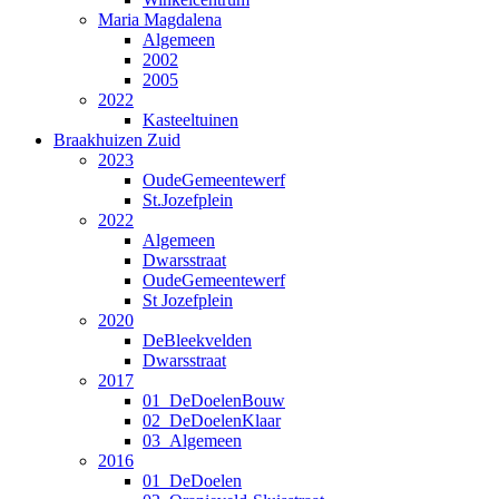
Maria Magdalena
Algemeen
2002
2005
2022
Kasteeltuinen
Braakhuizen Zuid
2023
OudeGemeentewerf
St.Jozefplein
2022
Algemeen
Dwarsstraat
OudeGemeentewerf
St Jozefplein
2020
DeBleekvelden
Dwarsstraat
2017
01_DeDoelenBouw
02_DeDoelenKlaar
03_Algemeen
2016
01_DeDoelen