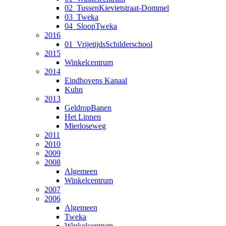
02_TussenKievietstraat-Dommel
03_Tweka
04_SloopTweka
2016
01_VrijetijdsSchilderschool
2015
Winkelcentrum
2014
Eindhovens Kanaal
Kuhn
2013
GeldropBanen
Het Linnen
Mierloseweg
2011
2010
2009
2008
Algemeen
Winkelcentrum
2007
2006
Algemeen
Tweka
Winkelcentrum