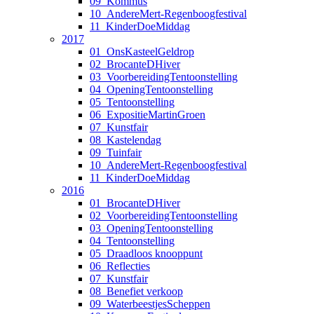
09_Kommus
10_AndereMert-Regenboogfestival
11_KinderDoeMiddag
2017
01_OnsKasteelGeldrop
02_BrocanteDHiver
03_VoorbereidingTentoonstelling
04_OpeningTentoonstelling
05_Tentoonstelling
06_ExpositieMartinGroen
07_Kunstfair
08_Kastelendag
09_Tuinfair
10_AndereMert-Regenboogfestival
11_KinderDoeMiddag
2016
01_BrocanteDHiver
02_VoorbereidingTentoonstelling
03_OpeningTentoonstelling
04_Tentoonstelling
05_Draadloos knooppunt
06_Reflecties
07_Kunstfair
08_Benefiet verkoop
09_WaterbeestjesScheppen