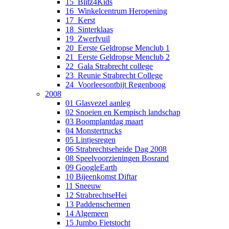
15_Blitz4Kids
16_Winkelcentrum Heropening
17_Kerst
18_Sinterklaas
19_Zwerfvuil
20_Eerste Geldropse Menclub 1
21_Eerste Geldropse Menclub 2
22_Gala Strabrecht college
23_Reunie Strabrecht College
24_Voorleesontbijt Regenboog
2008
01 Glasvezel aanleg
02 Snoeien en Kempisch landschap
03 Boomplantdag maart
04 Monstertrucks
05 Lintjesregen
06 Strabrechtseheide Dag 2008
08 Speelvoorzieningen Bosrand
09 GoogleEarth
10 Bijeenkomst Diftar
11 Sneeuw
12 StrabrechtseHei
13 Paddenschermen
14 Algemeen
15 Jumbo Fietstocht