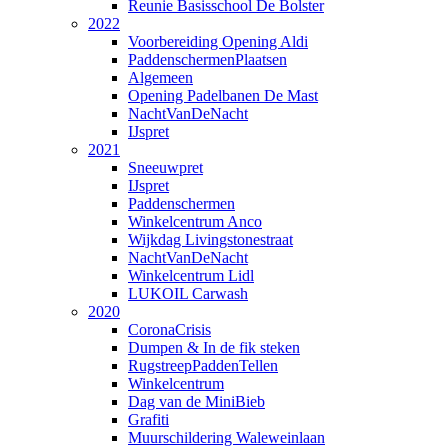
Reunie Basisschool De Bolster
2022
Voorbereiding Opening Aldi
PaddenschermenPlaatsen
Algemeen
Opening Padelbanen De Mast
NachtVanDeNacht
IJspret
2021
Sneeuwpret
IJspret
Paddenschermen
Winkelcentrum Anco
Wijkdag Livingstonestraat
NachtVanDeNacht
Winkelcentrum Lidl
LUKOIL Carwash
2020
CoronaCrisis
Dumpen & In de fik steken
RugstreepPaddenTellen
Winkelcentrum
Dag van de MiniBieb
Grafiti
Muurschildering Waleweinlaan