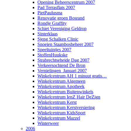
Opening Beheerscentrum 2007
Pad Terrasflats 2007
PietPaulusma
Renovatie groen Bosrand
Rondje Graffity
Schiet Vereniging Geldrop
Sinterklaas
Sjeng Schalken Clinic
Snoeien Staatsbosbeheer 2007
Speeltuintjes 2007
StoffenHuukske
Strabrechtseheide Dag 2007
Verkeersochtend De Bron
Vernielingen_Januari 2007
Winkelcentrum AH 1 minuut gratis…
Winkelcentrum Algemeen
Winkelcentrum Apotheek
Winkelcentrum Buitenwinkels
Winkelcentrum IenZ Hair DeZign
Winkelcentrum Kerst
Winkelcentrum Kerstversiering
Winkelcentrum KidsSport
Winkelcentrum Mazzel
Winterweer
2006