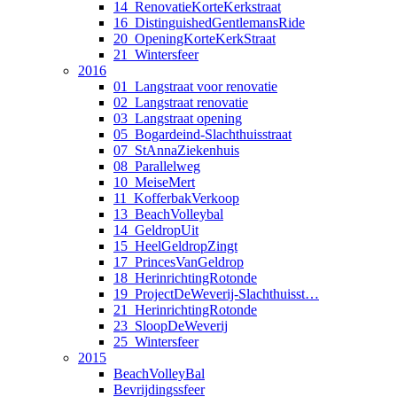
14_RenovatieKorteKerkstraat
16_DistinguishedGentlemansRide
20_OpeningKorteKerkStraat
21_Wintersfeer
2016
01_Langstraat voor renovatie
02_Langstraat renovatie
03_Langstraat opening
05_Bogardeind-Slachthuisstraat
07_StAnnaZiekenhuis
08_Parallelweg
10_MeiseMert
11_KofferbakVerkoop
13_BeachVolleybal
14_GeldropUit
15_HeelGeldropZingt
17_PrincesVanGeldrop
18_HerinrichtingRotonde
19_ProjectDeWeverij-Slachthuisst…
21_HerinrichtingRotonde
23_SloopDeWeverij
25_Wintersfeer
2015
BeachVolleyBal
Bevrijdingssfeer