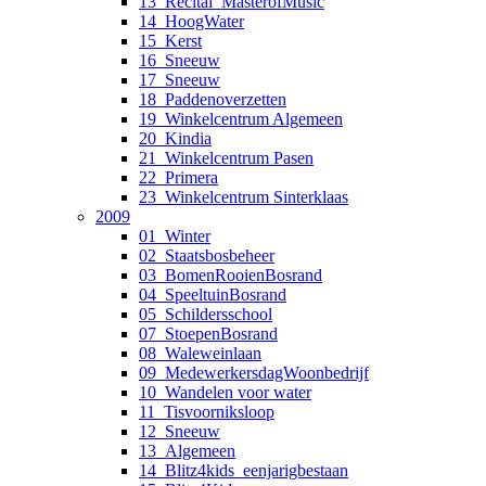
13_Recital_MasterofMusic
14_HoogWater
15_Kerst
16_Sneeuw
17_Sneeuw
18_Paddenoverzetten
19_Winkelcentrum Algemeen
20_Kindia
21_Winkelcentrum Pasen
22_Primera
23_Winkelcentrum Sinterklaas
2009
01_Winter
02_Staatsbosbeheer
03_BomenRooienBosrand
04_SpeeltuinBosrand
05_Schildersschool
07_StoepenBosrand
08_Waleweinlaan
09_MedewerkersdagWoonbedrijf
10_Wandelen voor water
11_Tisvoorniksloop
12_Sneeuw
13_Algemeen
14_Blitz4kids_eenjarigbestaan