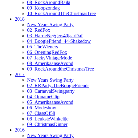
08_RockAroundBaila
09_Koopzondag
10_RockAroundTheChristmasTree
2018
New Years Swing Party
02_RedFox
03_HarrieNeggers40jaarDaf
04_BoogieFriend_44-Shakedow
05_TheWieners
06_OpeningRedFox
07_JackyVintageMode
08_AmerikaanseAvond
09_RockAroundtheChristmasTree
2017
New Years Swing Party
02_RRParty-TheBoogieFriends
03_CarnavalSwingparty
04_OpnameClip
05_AmerikaanseAvond
06_Modeshow
07_ClassOf58
08_LeuksteWinkeltje
09_ChristmasDinner
2016
New Years Swing Party