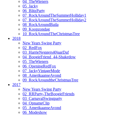
04_TheWieners
05_Jacky
06_BlitzParty
07_RockAroundTheSummerHolliday1
07_RockAroundTheSummerHolliday2
08_RockAroundBaila
09_Koopzondag
10_RockAroundTheChristmasTree
2018
New Years Swing Party
02_RedFox
03_HarrieNeggers40jaarDaf
04_BoogieFriend_44-Shakedow
05_TheWieners
06_OpeningRedFox
07_JackyVintageMode
08_AmerikaanseAvond
09_RockAroundtheChristmasTree
2017
New Years Swing Party
02_RRParty-TheBoogieFriends
03_CarnavalSwingparty
04_OpnameClip
05_AmerikaanseAvond
06_Modeshow