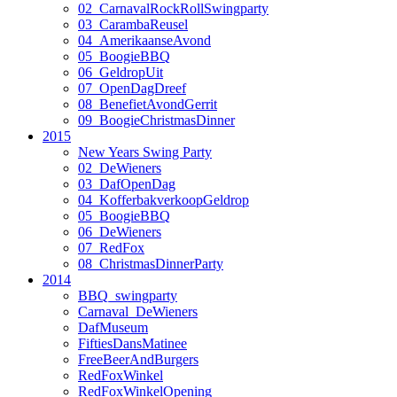
02_CarnavalRockRollSwingparty
03_CarambaReusel
04_AmerikaanseAvond
05_BoogieBBQ
06_GeldropUit
07_OpenDagDreef
08_BenefietAvondGerrit
09_BoogieChristmasDinner
2015
New Years Swing Party
02_DeWieners
03_DafOpenDag
04_KofferbakverkoopGeldrop
05_BoogieBBQ
06_DeWieners
07_RedFox
08_ChristmasDinnerParty
2014
BBQ_swingparty
Carnaval_DeWieners
DafMuseum
FiftiesDansMatinee
FreeBeerAndBurgers
RedFoxWinkel
RedFoxWinkelOpening