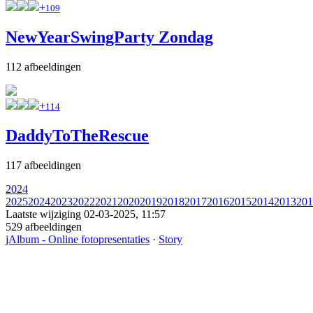
+
109
NewYearSwingParty Zondag
112 afbeeldingen
+
114
DaddyToTheRescue
117 afbeeldingen
2024
2025
2024
2023
2022
2021
2020
2019
2018
2017
2016
2015
2014
2013
201
Laatste wijziging
02-03-2025, 11:57
529 afbeeldingen
jAlbum - Online fotopresentaties
·
Story