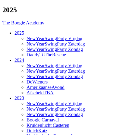
2025
The Boogie Academy
2025
NewYearSwingParty Vrijdag
NewYearSwingParty Zaterdag
NewYearSwingParty Zondag
DaddyToTheRescue
2024
NewYearSwingParty Vrijdag
NewYearSwingParty Zaterdag
NewYearSwingParty Zondag
DeWieners
AmerikaanseAvond
AfscheidTBA
2023
NewYearSwingParty Vrijdag
NewYearSwingParty Zaterdag
NewYearSwingParty Zondag
Boogie Carnaval
Kruidenlucht Casteren
DutchKatz