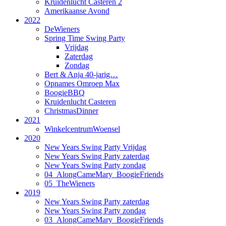
Kruidenlucht Casteren 2
Amerikaanse Avond
2022
DeWieners
Spring Time Swing Party
Vrijdag
Zaterdag
Zondag
Bert & Anja 40-jarig…
Opnames Omroep Max
BoogieBBQ
Kruidenlucht Casteren
ChristmasDinner
2021
WinkelcentrumWoensel
2020
New Years Swing Party Vrijdag
New Years Swing Party zaterdag
New Years Swing Party zondag
04_AlongCameMary_BoogieFriends
05_TheWieners
2019
New Years Swing Party zaterdag
New Years Swing Party zondag
03_AlongCameMary_BoogieFriends