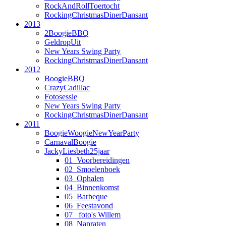
RockAndRollToertocht
RockingChristmasDinerDansant
2013
2BoogieBBQ
GeldropUit
New Years Swing Party
RockingChristmasDinerDansant
2012
BoogieBBQ
CrazyCadillac
Fotosessie
New Years Swing Party
RockingChristmasDinerDansant
2011
BoogieWoogieNewYearParty
CarnavalBoogie
JackyLiesbeth25jaar
01_Voorbereidingen
02_Smoelenboek
03_Ophalen
04_Binnenkomst
05_Barbeque
06_Feestavond
07_ foto's Willem
08_Napraten