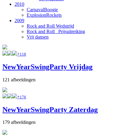
2010
CarnavalBoogie
ExplosionRockets
2009
Rock and Roll Wedstrijd
Rock and Roll _Prijsuitreiking
Vrij dansen
+
118
NewYearSwingParty Vrijdag
121 afbeeldingen
+
176
NewYearSwingParty Zaterdag
179 afbeeldingen