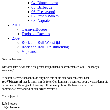
04_Binnenkomst
05_Barbeque
06_Feestavond
07_ foto's Willem
08_Napraten
2010
CarnavalBoogie
ExplosionRockets
2009
Rock and Roll Wedstrijd
Rock and Roll _Prijsuitreiking
Vrij dansen
Geachte bezoeker,
Dit fotoalbum bevat foto's die gemaakt zijn tijdens de evenementen van "The Boogie
Academy'.
Mocht u interesse hebben in de originele foto stuur dan even een email naar
rob@biesters.nl
met de naam van de foto. Ook kunnen we een foto voor u verwijderen uit
de foto-serie. De originele foto's zijn alleen in mijn bezit. De foto's worden niet
commercieel verhandeld of aan derden verstrekt.
Veel kijkplezier
Rob Biesters
rob@biesters.nl